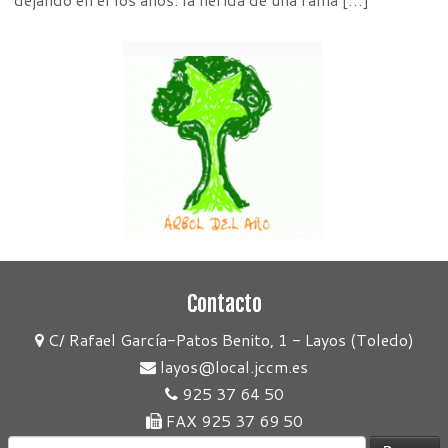
Contacto
C/ Rafael García-Patos Benito, 1 - Layos (Toledo)
layos@local.jccm.es
925 37 64 50
FAX 925 37 69 50
Buscar: