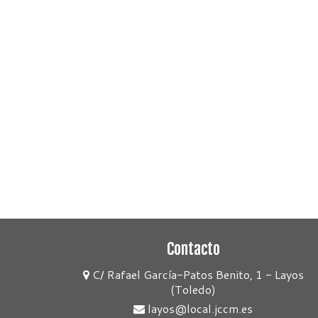
Contacto
C/ Rafael García-Patos Benito, 1 - Layos
(Toledo)
layos@local.jccm.es