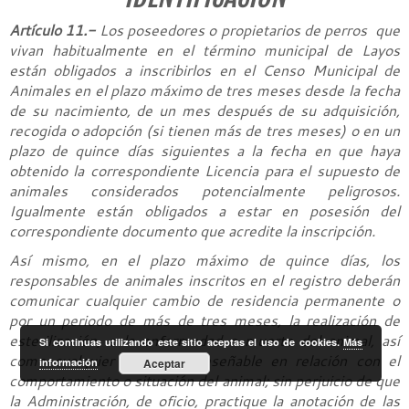
Artículo 11.-
Los poseedores o propietarios de perros que
vivan habitualmente en el término municipal de Layos
están obligados a inscribirlos en el Censo Municipal de
Animales en el plazo máximo de tres meses desde la fecha
de su nacimiento, de un mes después de su adquisición,
recogida o adopción (si tienen más de tres meses) o en un
plazo de quince días siguientes a la fecha en que haya
obtenido la correspondiente Licencia para el supuesto de
animales considerados potencialmente peligrosos.
Igualmente están obligados a estar en posesión del
correspondiente documento que acredite la inscripción.
Así mismo, en el plazo máximo de quince días, los
responsables de animales inscritos en el registro deberán
comunicar cualquier cambio de residencia permanente o
por un periodo de más de tres meses, la realización de
esterilización, o la enfermedad o muerte del animal, así
Si continuas utilizando este sitio aceptas el uso de cookies.
Más
como cualquier incidencia reseñable en relación con el
información
Aceptar
comportamiento o situación del animal; sin perjuicio de que
la Administración, de oficio, practique la anotación de las