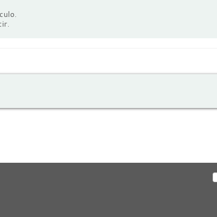
culo.
ir.
B