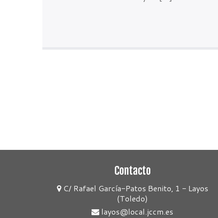
Contacto
C/ Rafael García-Patos Benito, 1 - Layos
(Toledo)
layos@local.jccm.es