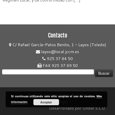
Contacto
C/ Rafael García-Patos Benito, 1 - Layos (Toledo)
layos@local.jccm.es
925 37 64 50
FAX 925 37 69 50
Buscar:
© 2026
Ayuntamiento de Layos
Si continuas utilizando este sitio aceptas el uso de cookies.
Más
Aviso legal
información
Aceptar
Desarrollado por Unitel S.L.U.