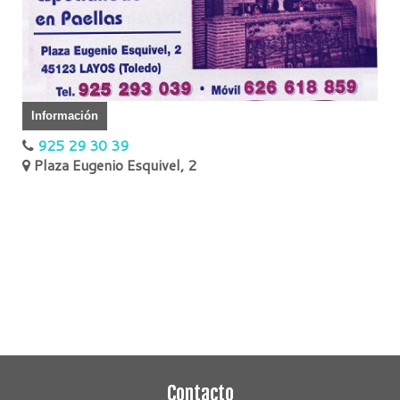
Información
925 29 30 39
Plaza Eugenio Esquivel, 2
Contacto