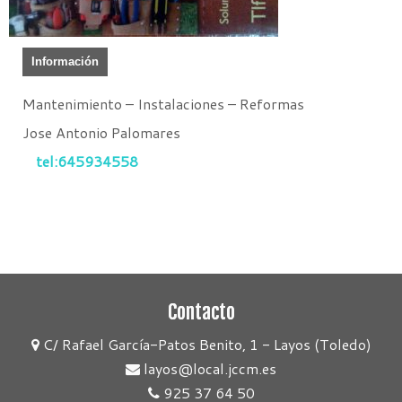
Información
Mantenimiento – Instalaciones – Reformas
Jose Antonio Palomares
tel:645934558
Contacto
C/ Rafael García-Patos Benito, 1 - Layos (Toledo)
layos@local.jccm.es
925 37 64 50